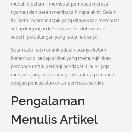
mudah dipahami, membuat pembaca merasa
nyaman dan betah membaca hingga akhir. Selain
itu, keberagaman topik yang ditawarkan membuat
setiap kunjungan ke situs artikel slot mantap
seperti petualangan yang tiada habisnya.
Salah satu hal menarik adalah adanya kolom
komentar di setiap artikel yang memungkinkan
pembaca untuk berbagi pendapat. Hal ini juga
menjadi ajang diskusi yang seru antara pembaca
dengan penulis atau antar pembaca sendiri.
Pengalaman
Menulis Artikel