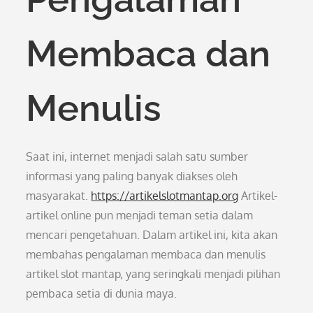
Membaca dan
Menulis
Saat ini, internet menjadi salah satu sumber
informasi yang paling banyak diakses oleh
masyarakat.
https://artikelslotmantap.org
Artikel-
artikel online pun menjadi teman setia dalam
mencari pengetahuan. Dalam artikel ini, kita akan
membahas pengalaman membaca dan menulis
artikel slot mantap, yang seringkali menjadi pilihan
pembaca setia di dunia maya.