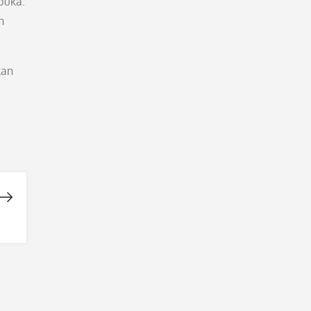
buka.
n
kan