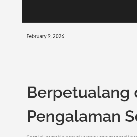
Posted
February 9, 2026
on
Berpetualang 
Pengalaman Se