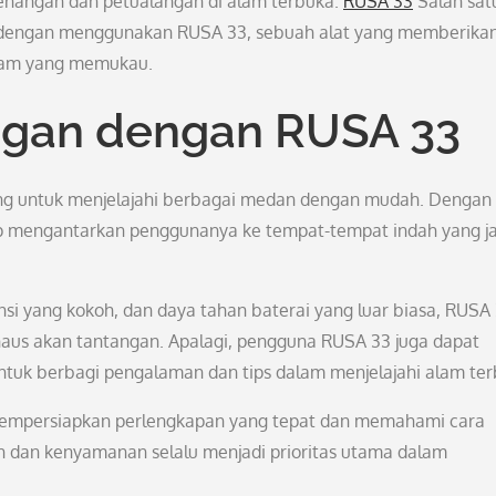
senangan dan petualangan di alam terbuka.
RUSA 33
Salah sat
g dengan menggunakan RUSA 33, sebuah alat yang memberika
alam yang memukau.
ngan dengan RUSA 33
ng untuk menjelajahi berbagai medan dengan mudah. Dengan
ap mengantarkan penggunanya ke tempat-tempat indah yang j
si yang kokoh, dan daya tahan baterai yang luar biasa, RUSA
haus akan tantangan. Apalagi, pengguna RUSA 33 juga dapat
tuk berbagi pengalaman dan tips dalam menjelajahi alam ter
mempersiapkan perlengkapan yang tepat dan memahami cara
dan kenyamanan selalu menjadi prioritas utama dalam