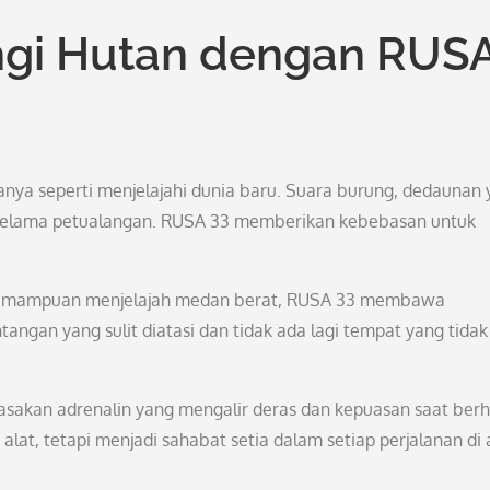
ngi Hutan dengan RUS
nya seperti menjelajahi dunia baru. Suara burung, dedaunan
a selama petualangan. RUSA 33 memberikan kebebasan untuk
 kemampuan menjelajah medan berat, RUSA 33 membawa
ntangan yang sulit diatasi dan tidak ada lagi tempat yang tidak
asakan adrenalin yang mengalir deras dan kepuasan saat berh
alat, tetapi menjadi sahabat setia dalam setiap perjalanan di