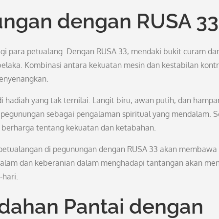
ungan dengan RUSA 33
gi para petualang. Dengan RUSA 33, mendaki bukit curam da
belaka. Kombinasi antara kekuatan mesin dan kestabilan kontr
enyenangkan.
hadiah yang tak ternilai. Langit biru, awan putih, dan hampa
 pegunungan sebagai pengalaman spiritual yang mendalam. S
 berharga tentang kekuatan dan ketabahan.
iap petualangan di pegunungan dengan RUSA 33 akan membawa
 alam dan keberanian dalam menghadapi tantangan akan men
hari.
dahan Pantai dengan