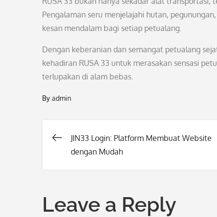
RUSA 33 bukan hanya sekadar alat transportasi, t
Pengalaman seru menjelajahi hutan, pegununga
kesan mendalam bagi setiap petualang.
Dengan keberanian dan semangat petualang sejati
kehadiran RUSA 33 untuk merasakan sensasi pet
terlupakan di alam bebas.
By
admin
JIN33 Login: Platform Membuat Website
Post
dengan Mudah
navigation
Leave a Reply