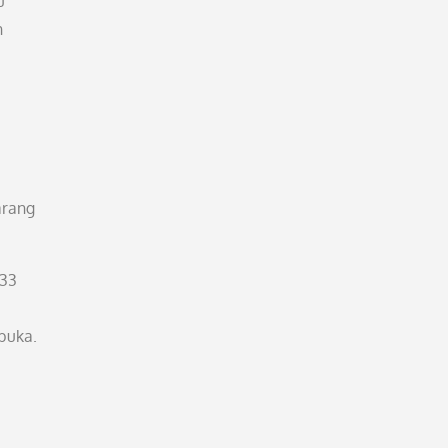
u
n
arang
 33
buka.