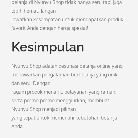
belanja di Nyunyu Shop tidak hanya seru tapi juga
lebih hemat. Jangan
lewatkan kesempatan untuk mendapatkan produk
favorit Anda dengan harga spesial!
Kesimpulan
Nyunyu Shop adalah destinasi belanja online yang
menawarkan pengalaman berbelanja yang unik
dan seru. Dengan
ragam produk menarik, pelayanan yang ramah,
serta promo-promo menggiurkan, membuat
Nyunyu Shop menjadi pilihan
yang tepat untuk memenuhi kebutuhan belanja
Anda.