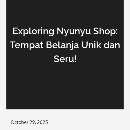
Exploring Nyunyu Shop:
Tempat Belanja Unik dan
Seru!
Posted
October 29, 2025