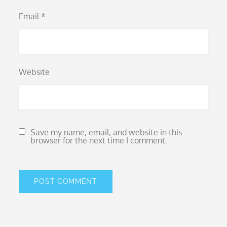
Email
*
Website
Save my name, email, and website in this
browser for the next time I comment.