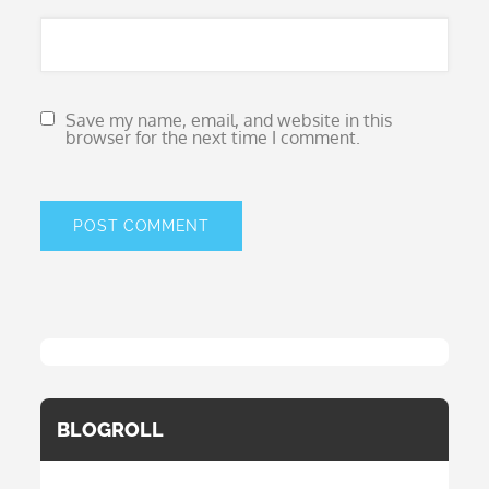
Save my name, email, and website in this
browser for the next time I comment.
BLOGROLL