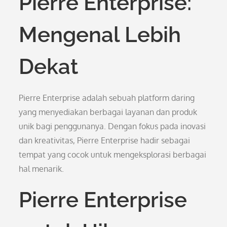
Pierre Enterprise:
Mengenal Lebih
Dekat
Pierre Enterprise adalah sebuah platform daring
yang menyediakan berbagai layanan dan produk
unik bagi penggunanya. Dengan fokus pada inovasi
dan kreativitas, Pierre Enterprise hadir sebagai
tempat yang cocok untuk mengeksplorasi berbagai
hal menarik.
Pierre Enterprise