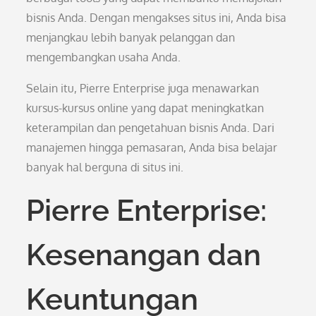
bisnis Anda. Dengan mengakses situs ini, Anda bisa
menjangkau lebih banyak pelanggan dan
mengembangkan usaha Anda.
Selain itu, Pierre Enterprise juga menawarkan
kursus-kursus online yang dapat meningkatkan
keterampilan dan pengetahuan bisnis Anda. Dari
manajemen hingga pemasaran, Anda bisa belajar
banyak hal berguna di situs ini.
Pierre Enterprise:
Kesenangan dan
Keuntungan