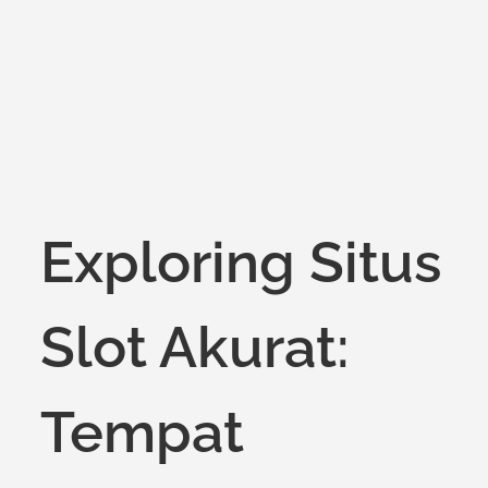
on
Exploring Situs
Slot Akurat:
Tempat