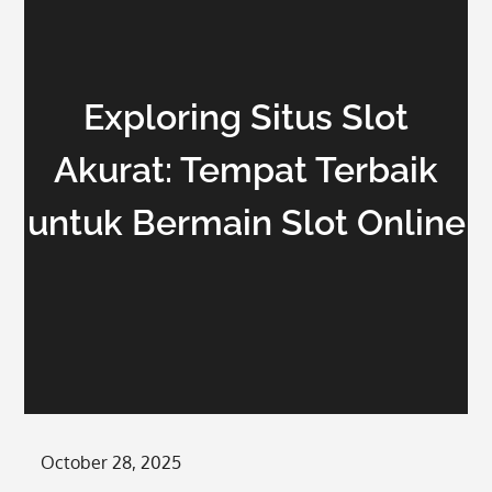
Exploring Situs Slot
Akurat: Tempat Terbaik
untuk Bermain Slot Online
Posted
October 28, 2025