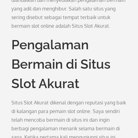
diandalkan dan menyediakan pengalaman bermain
yang adil dan menghibur. Salah satu situs yang
sering disebut sebagai tempat terbaik untuk
bermain slot online adalah Situs Slot Akurat.
Pengalaman
Bermain di Situs
Slot Akurat
Situs Slot Akurat dikenal dengan reputasi yang baik
di kalangan para pemain slot online. Saya sendiri
telah mencoba bermain di situs ini dan ingin
berbagi pengalaman menarik selama bermain di
sana. Ketika pertama kali mengunjungi situs ini,