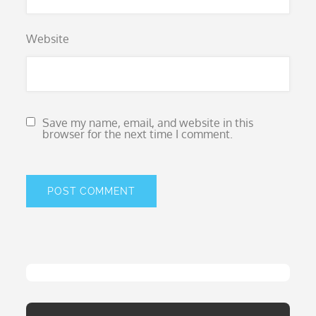
Website
Save my name, email, and website in this
browser for the next time I comment.