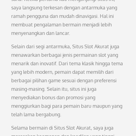
saya langsung terkesan dengan antarmuka yang
ramah pengguna dan mudah dinavigasi. Hal ini
membuat pengalaman bermain menjadi lebih
menyenangkan dan lancar.
Selain dari segi antarmuka, Situs Slot Akurat juga
menawarkan berbagai jenis permainan slot yang
menarik dan inovatif. Dari tema klasik hingga tema
yang lebih modern, pemain dapat memilih dari
berbagai pilihan game sesuai dengan preferensi
masing-masing. Selain itu, situs ini juga
menyediakan bonus dan promosi yang
menggiurkan bagi para pemain baru maupun yang
telah lama bergabung.
Selama bermain di Situs Slot Akurat, saya juga