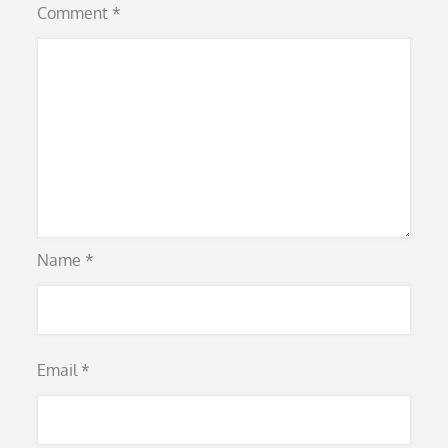
Comment
*
Name
*
Email
*