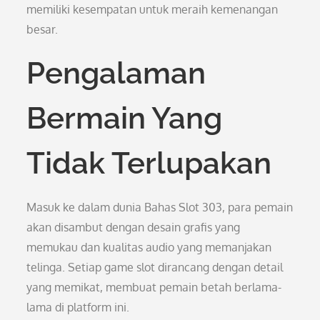
memiliki kesempatan untuk meraih kemenangan
besar.
Pengalaman
Bermain Yang
Tidak Terlupakan
Masuk ke dalam dunia Bahas Slot 303, para pemain
akan disambut dengan desain grafis yang
memukau dan kualitas audio yang memanjakan
telinga. Setiap game slot dirancang dengan detail
yang memikat, membuat pemain betah berlama-
lama di platform ini.