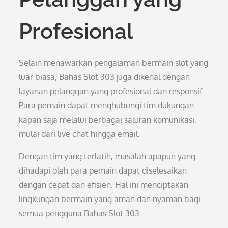
Profesional
Selain menawarkan pengalaman bermain slot yang
luar biasa, Bahas Slot 303 juga dikenal dengan
layanan pelanggan yang profesional dan responsif.
Para pemain dapat menghubungi tim dukungan
kapan saja melalui berbagai saluran komunikasi,
mulai dari live chat hingga email.
Dengan tim yang terlatih, masalah apapun yang
dihadapi oleh para pemain dapat diselesaikan
dengan cepat dan efisien. Hal ini menciptakan
lingkungan bermain yang aman dan nyaman bagi
semua pengguna Bahas Slot 303.