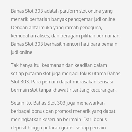
Bahas Slot 303 adalah platform slot online yang
menarik perhatian banyak penggemar judi online.
Dengan antarmuka yang ramah pengguna,
kemudahan akses, dan beragam pilihan permainan,
Bahas Slot 303 berhasil mencuri hati para pemain
judi online.
Tak hanya itu, keamanan dan keadilan dalam
setiap putaran slot juga menjadi fokus utama Bahas
Slot 303. Para pemain dapat merasakan sensasi
bermain slot tanpa khawatir tentang kecurangan.
Selain itu, Bahas Slot 303 juga menawarkan
berbagai bonus dan promosi menarik yang dapat
meningkatkan keseruan bermain. Dari bonus
deposit hingga putaran gratis, setiap pemain