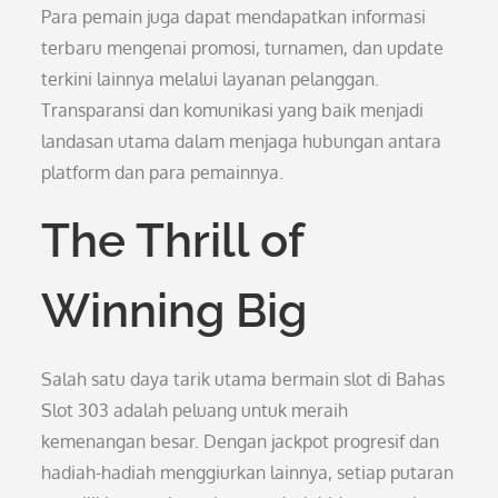
Para pemain juga dapat mendapatkan informasi
terbaru mengenai promosi, turnamen, dan update
terkini lainnya melalui layanan pelanggan.
Transparansi dan komunikasi yang baik menjadi
landasan utama dalam menjaga hubungan antara
platform dan para pemainnya.
The Thrill of
Winning Big
Salah satu daya tarik utama bermain slot di Bahas
Slot 303 adalah peluang untuk meraih
kemenangan besar. Dengan jackpot progresif dan
hadiah-hadiah menggiurkan lainnya, setiap putaran