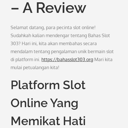
– A Review
Selamat datang, para pecinta slot online!
Sudahkah kalian mendengar tentang Bahas Slot
303? Hari ini, kita akan membahas secara
mendalam tentang pengalaman unik bermain slot
di platform ini.
https://bahasslot303.org
Mari kita
mulai petualangan kita!
Platform Slot
Online Yang
Memikat Hati