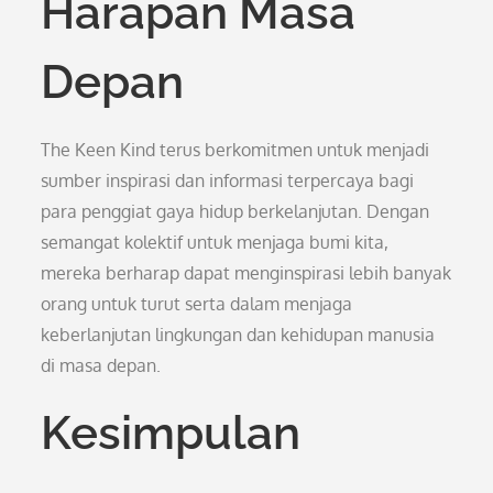
Harapan Masa
Depan
The Keen Kind terus berkomitmen untuk menjadi
sumber inspirasi dan informasi terpercaya bagi
para penggiat gaya hidup berkelanjutan. Dengan
semangat kolektif untuk menjaga bumi kita,
mereka berharap dapat menginspirasi lebih banyak
orang untuk turut serta dalam menjaga
keberlanjutan lingkungan dan kehidupan manusia
di masa depan.
Kesimpulan