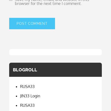
browser for the next time I comment.
BLOGROLL
RUSA33
JIN33 Login
RUSA33