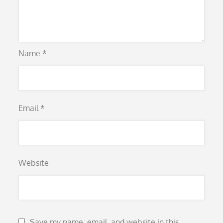
Name
*
Email
*
Website
Save my name, email, and website in this