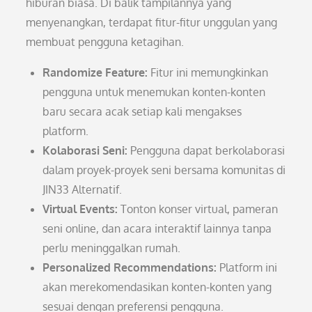
hiburan biasa. Di balik tampilannya yang
menyenangkan, terdapat fitur-fitur unggulan yang
membuat pengguna ketagihan.
Randomize Feature:
Fitur ini memungkinkan
pengguna untuk menemukan konten-konten
baru secara acak setiap kali mengakses
platform.
Kolaborasi Seni:
Pengguna dapat berkolaborasi
dalam proyek-proyek seni bersama komunitas di
JIN33 Alternatif.
Virtual Events:
Tonton konser virtual, pameran
seni online, dan acara interaktif lainnya tanpa
perlu meninggalkan rumah.
Personalized Recommendations:
Platform ini
akan merekomendasikan konten-konten yang
sesuai dengan preferensi pengguna.