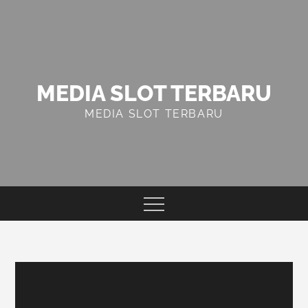
Skip
to
content
MEDIA SLOT TERBARU
MEDIA SLOT TERBARU