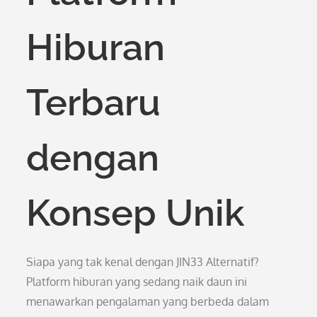
Hiburan
Terbaru
dengan
Konsep Unik
Siapa yang tak kenal dengan JIN33 Alternatif?
Platform hiburan yang sedang naik daun ini
menawarkan pengalaman yang berbeda dalam