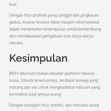
luas.
Dengan fitur promosi yang canggih dan jangkauan
global, kreator-kreator lokal maupun internasional
dapat menemukan kesempatan untuk berkembang
dan mendapatkan pengakuan atas karya-karya
mereka.
Kesimpulan
JIN33 Alternatif bukan sekadar platform hiburan
biasa. Dibalik keseruannya, terdapat konsep yang
matang dan visi untuk menghadirkan hiburan yang
bermakna bagi semua orang.
Dengan beragam fitur, konten, dan interaksi sosial