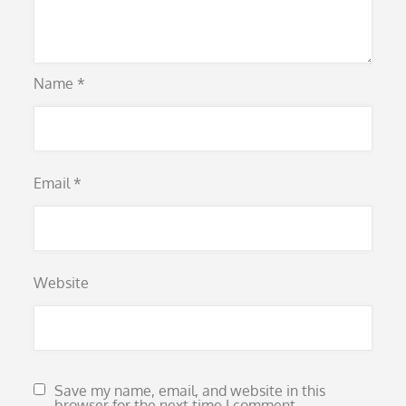
Name
*
Email
*
Website
Save my name, email, and website in this
browser for the next time I comment.