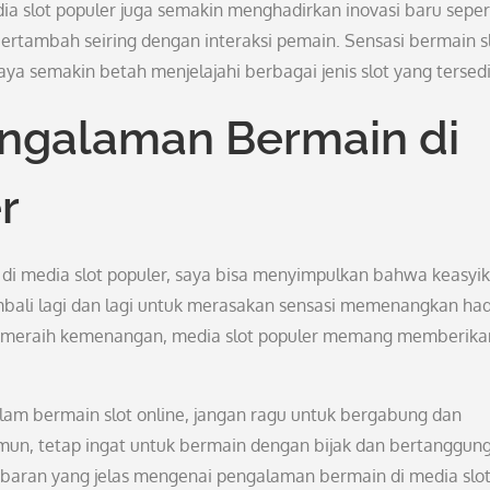
 slot populer juga semakin menghadirkan inovasi baru seper
 bertambah seiring dengan interaksi pemain. Sensasi bermain s
a semakin betah menjelajahi berbagai jenis slot yang tersedi
ngalaman Bermain di
r
di media slot populer, saya bisa menyimpulkan bahwa keasyi
bali lagi dan lagi untuk merasakan sensasi memenangkan ha
tan meraih kemenangan, media slot populer memang memberika
lam bermain slot online, jangan ragu untuk bergabung dan
mun, tetap ingat untuk bermain dengan bijak dan bertanggun
baran yang jelas mengenai pengalaman bermain di media slo