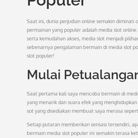
Saat ini, dunia perjudian online semakin diminati
permainan yang populer adalah media slot onlin
serta kemudahan akses, media slot menjadi piliha
sebenarnya pengalaman bermain di media slot po
slot populer!
Mulai Petualangan
Saat pertama kali saya mencoba bermain di media
yang menarik dan suara efek yang menghidupkan s
sot yang disediakan membuat saya merasa seperti
Setiap putaran memberikan sensasi tersendiri, apa
bermain media slot populer ini semakin terasa