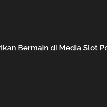
ikan Bermain di Media Slot P