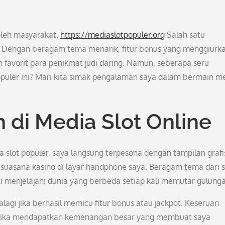
 oleh masyarakat.
https://mediaslotpopuler.org
Salah satu
e. Dengan beragam tema menarik, fitur bonus yang menggiurka
n favorit para penikmat judi daring. Namun, seberapa seru
puler ini? Mari kita simak pengalaman saya dalam bermain m
 di Media Slot Online
 slot populer, saya langsung terpesona dengan tampilan grafi
uasana kasino di layar handphone saya. Beragam tema dari s
 menjelajahi dunia yang berbeda setiap kali memutar gulunga
lagi jika berhasil memicu fitur bonus atau jackpot. Keseruan
 ketika mendapatkan kemenangan besar yang membuat saya