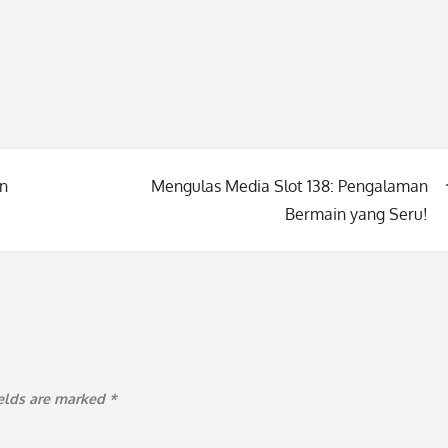
n
Mengulas Media Slot 138: Pengalaman
Bermain yang Seru!
ields are marked
*