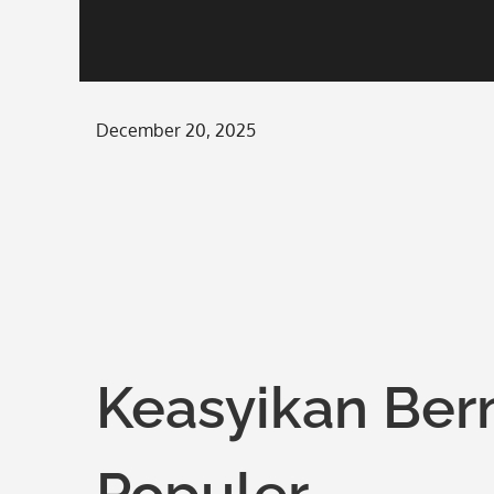
Posted
December 20, 2025
on
Keasyikan Ber
Populer