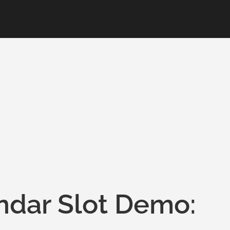
dar Slot Demo: