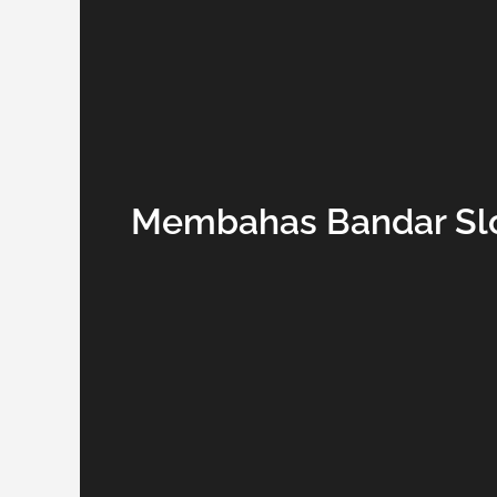
Membahas Bandar Slo