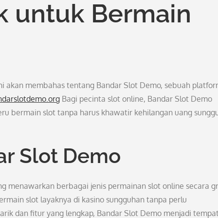
k untuk Bermain
 ini akan membahas tentang Bandar Slot Demo, sebuah platfo
ndarslotdemo.org
Bagi pecinta slot online, Bandar Slot Demo
eru bermain slot tanpa harus khawatir kehilangan uang sungg
r Slot Demo
g menawarkan berbagai jenis permainan slot online secara gr
main slot layaknya di kasino sungguhan tanpa perlu
ik dan fitur yang lengkap, Bandar Slot Demo menjadi tempa