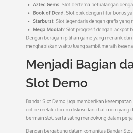
Aztec Gems
: Slot bertema petualangan dengan
Book of Dead
: Slot epik dengan fitur bonus 
Starburst
: Slot legendaris dengan grafis yan
Mega Moolah
: Slot progresif dengan jackpot b
Dengan beragam pilihan game yang menarik dan m
menghabiskan waktu luang sambil meraih kesena
Menjadi Bagian d
Slot Demo
Bandar Slot Demo juga memberikan kesempatan 
online melalui forum diskusi dan chat room yang 
bermain slot, serta saling mendukung dalam perja
Dengan bergabung dalam komunitas Bandar Slot D