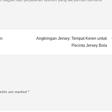
an
Angkringan Jersey: Tempat Keren untuk
Pecinta Jersey Bola
ields are marked
*