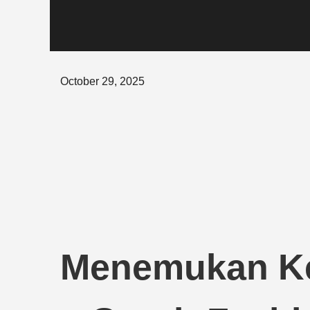
Posted
October 29, 2025
on
Menemukan Ke