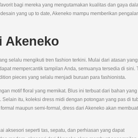
i favorit bagi mereka yang mengutamakan kualitas dan gaya da
an desain yang up to date, Akeneko mampu memberikan pengal
di Akeneko
g selalu mengikuti tren fashion terkini. Mulai dari atasan yang
dapat mempercantik tampilan Anda, semuanya tersedia di sini. 
edition pieces yang selalu menjadi buruan para fashionista.
gan motif floral yang memikat. Blus ini terbuat dari bahan yang
. Selain itu, koleksi dress midi dengan potongan yang pas di tu
a formal maupun semi-formal, dress dari Akeneko akan membuat
 aksesori seperti tas, sepatu, dan perhiasan yang dapat