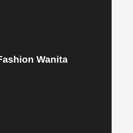
Fashion Wanita