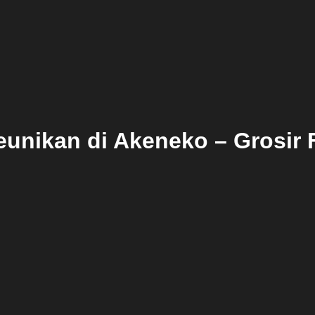
nikan di Akeneko – Grosir 