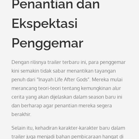
Penantian dan
Ekspektasi
Penggemar
Dengan rilisnya trailer terbaru ini, para penggemar
kini semakin tidak sabar menantikan tayangan
penuh dari “Inayah Life After Gods”. Mereka mulai
merancang teori-teori tentang kemungkinan alur
cerita yang akan dijelaskan dalam season baru ini
dan berharap agar penantian mereka segera
berakhir.
Selain itu, kehadiran karakter-karakter baru dalam
trailer juga menjadi bahan pembicaraan hangat di