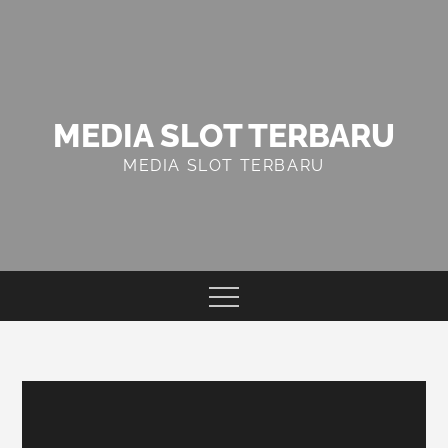
Skip
to
content
MEDIA SLOT TERBARU
MEDIA SLOT TERBARU