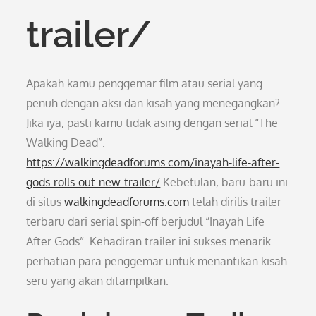
trailer/
Apakah kamu penggemar film atau serial yang
penuh dengan aksi dan kisah yang menegangkan?
Jika iya, pasti kamu tidak asing dengan serial “The
Walking Dead”.
https://walkingdeadforums.com/inayah-life-after-
gods-rolls-out-new-trailer/
Kebetulan, baru-baru ini
di situs
walkingdeadforums.com
telah dirilis trailer
terbaru dari serial spin-off berjudul “Inayah Life
After Gods”. Kehadiran trailer ini sukses menarik
perhatian para penggemar untuk menantikan kisah
seru yang akan ditampilkan.