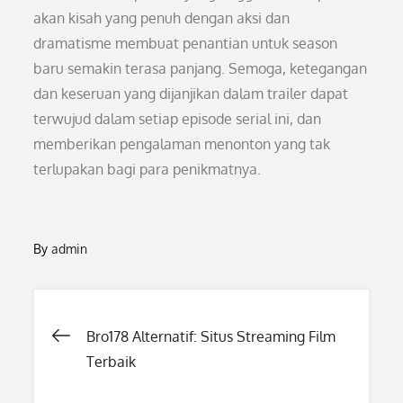
akan kisah yang penuh dengan aksi dan
dramatisme membuat penantian untuk season
baru semakin terasa panjang. Semoga, ketegangan
dan keseruan yang dijanjikan dalam trailer dapat
terwujud dalam setiap episode serial ini, dan
memberikan pengalaman menonton yang tak
terlupakan bagi para penikmatnya.
By
admin
Post
Bro178 Alternatif: Situs Streaming Film
Terbaik
navigation