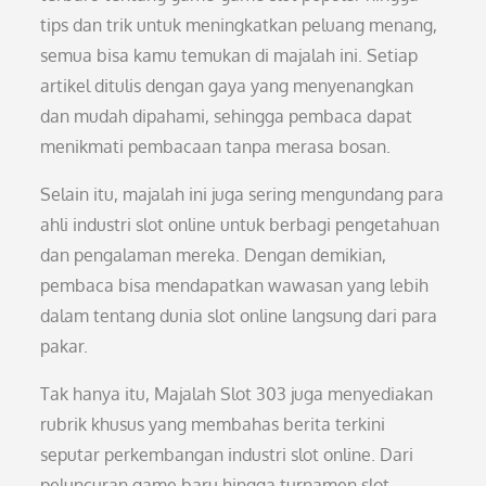
tips dan trik untuk meningkatkan peluang menang,
semua bisa kamu temukan di majalah ini. Setiap
artikel ditulis dengan gaya yang menyenangkan
dan mudah dipahami, sehingga pembaca dapat
menikmati pembacaan tanpa merasa bosan.
Selain itu, majalah ini juga sering mengundang para
ahli industri slot online untuk berbagi pengetahuan
dan pengalaman mereka. Dengan demikian,
pembaca bisa mendapatkan wawasan yang lebih
dalam tentang dunia slot online langsung dari para
pakar.
Tak hanya itu, Majalah Slot 303 juga menyediakan
rubrik khusus yang membahas berita terkini
seputar perkembangan industri slot online. Dari
peluncuran game baru hingga turnamen slot