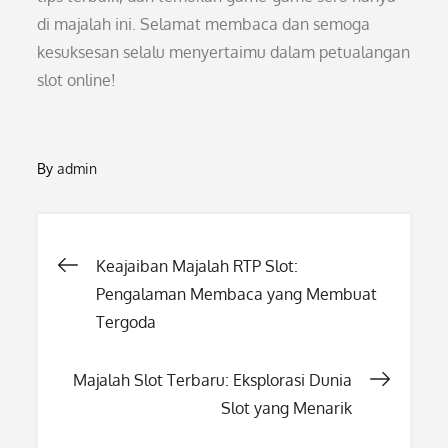
di majalah ini. Selamat membaca dan semoga
kesuksesan selalu menyertaimu dalam petualangan
slot online!
By
admin
Post
Keajaiban Majalah RTP Slot:
Pengalaman Membaca yang Membuat
navigation
Tergoda
Majalah Slot Terbaru: Eksplorasi Dunia
Slot yang Menarik