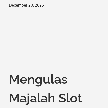
Posted
December 20, 2025
on
Mengulas
Majalah Slot