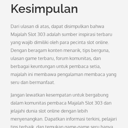
Kesimpulan
Dari ulasan di atas, dapat disimpulkan bahwa
Majalah Slot 303 adalah sumber inspirasi terbaru
yang wajib dimiliki oleh para pecinta slot online.
Dengan beragam konten menarik, tips berguna,
ulasan game terbaru, forum komunitas, dan
berbagai keuntungan untuk pembaca setia,
majalah ini membawa pengalaman membaca yang
seru dan bermanfaat.
Jangan lewatkan kesempatan untuk bergabung
dalam komunitas pembaca Majalah Slot 303 dan
jelajahi dunia slot online dengan lebih
menyenangkan. Dapatkan informasi terkini, pelajari
tips terbaik, dan temukan game-game seru hanya