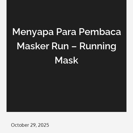
Menyapa Para Pembaca
Masker Run – Running
Mask
Posted
October 29, 2025