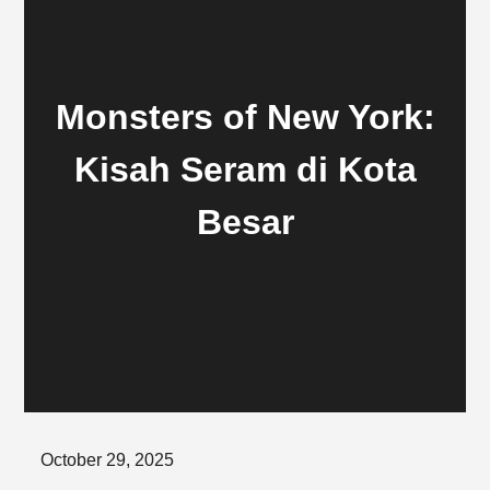
Monsters of New York:
Kisah Seram di Kota
Besar
Posted
October 29, 2025
on