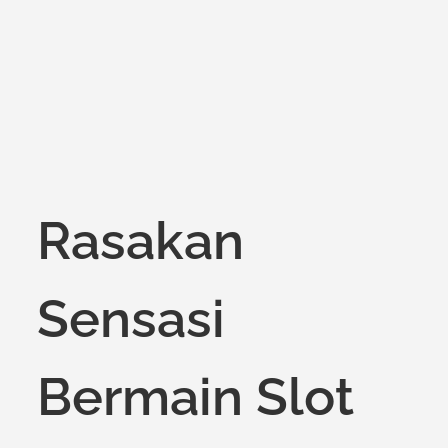
on
Rasakan
Sensasi
Bermain Slot