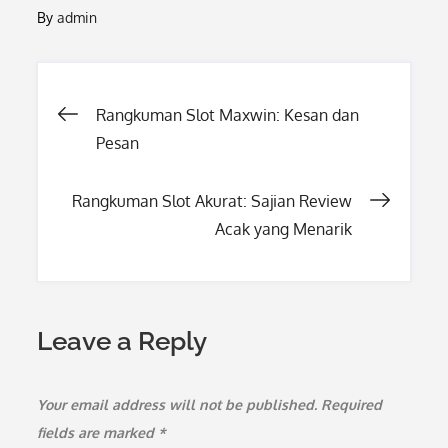
By
admin
Post
Rangkuman Slot Maxwin: Kesan dan
Pesan
navigation
Rangkuman Slot Akurat: Sajian Review
Acak yang Menarik
Leave a Reply
Your email address will not be published.
Required
fields are marked
*