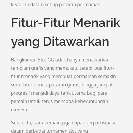
keadilan dalam setiap putaran permainan.
Fitur-Fitur Menarik
yang Ditawarkan
Rangkuman Slot GG tidak hanya menawarkan
tampilan grafis yang memukau, tetapi juga fitur-
fitur menarik yang membuat permainan semakin
seru. Fitur bonus, putaran gratis, hingga jackpot
progresif menjadi daya tarik utama bagi para
pemain untuk terus mencoba keberuntungan
mereka.
Selain itu, para pemain juga dapat berpartisipasi
dalam berbagai turnamen slot yang