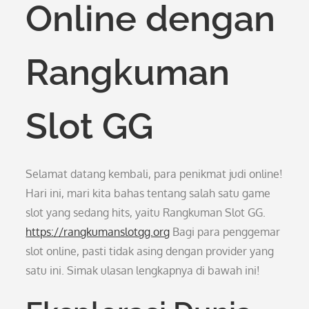
Online dengan
Rangkuman
Slot GG
Selamat datang kembali, para penikmat judi online!
Hari ini, mari kita bahas tentang salah satu game
slot yang sedang hits, yaitu Rangkuman Slot GG.
https://rangkumanslotgg.org
Bagi para penggemar
slot online, pasti tidak asing dengan provider yang
satu ini. Simak ulasan lengkapnya di bawah ini!