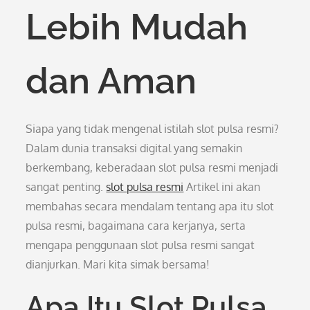
Lebih Mudah
dan Aman
Siapa yang tidak mengenal istilah slot pulsa resmi?
Dalam dunia transaksi digital yang semakin
berkembang, keberadaan slot pulsa resmi menjadi
sangat penting.
slot pulsa resmi
Artikel ini akan
membahas secara mendalam tentang apa itu slot
pulsa resmi, bagaimana cara kerjanya, serta
mengapa penggunaan slot pulsa resmi sangat
dianjurkan. Mari kita simak bersama!
Apa Itu Slot Pulsa