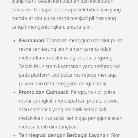
dianjurkan? Selain kemudahan dan kecepatan
transaksi, terdapat beberapa kelebihan lain yang
membuat slot pulsa resmi menjadi pilihan yang
sangat menguntungkan, antara lain:
Keamanan:
Transaksi menggunakan slot pulsa
resmi cenderung lebih aman karena tidak
melibatkan transfer uang secara langsung.
Selain itu, sistem keamanan yang terintegrasi
pada platform slot pulsa resmi juga menjaga
privasi dan data pengguna dengan baik.
Promo dan Cashback:
Pengguna slot pulsa
resmi seringkali mendapatkan promo, diskon,
atau cashback yang menarik setiap kali
melakukan transaksi, sehingga pengguna akan
merasa lebih diuntungkan.
Terintegrasi dengan Berbagai Layanan:
Slot