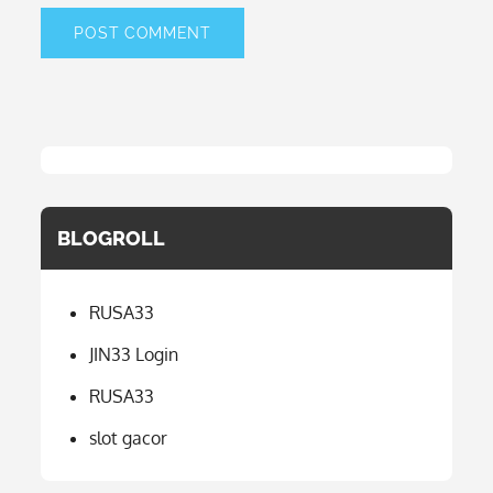
BLOGROLL
RUSA33
JIN33 Login
RUSA33
slot gacor