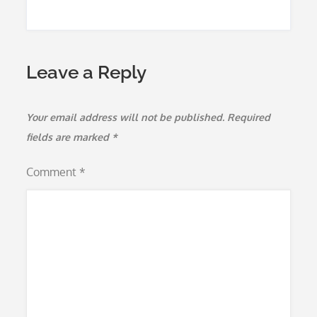
Leave a Reply
Your email address will not be published.
Required
fields are marked
*
Comment
*