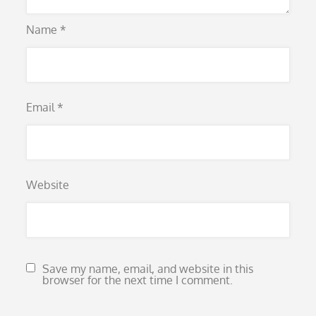
Name
*
Email
*
Website
Save my name, email, and website in this
browser for the next time I comment.