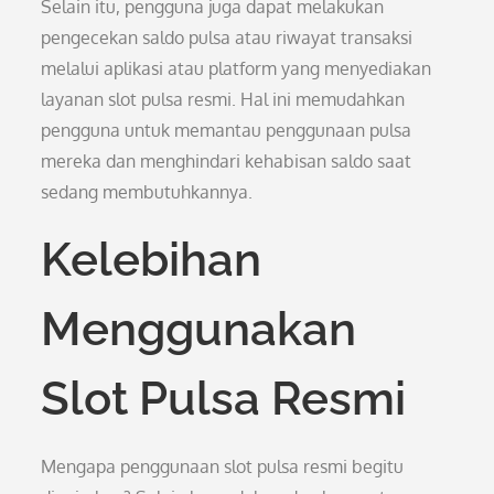
Selain itu, pengguna juga dapat melakukan
pengecekan saldo pulsa atau riwayat transaksi
melalui aplikasi atau platform yang menyediakan
layanan slot pulsa resmi. Hal ini memudahkan
pengguna untuk memantau penggunaan pulsa
mereka dan menghindari kehabisan saldo saat
sedang membutuhkannya.
Kelebihan
Menggunakan
Slot Pulsa Resmi
Mengapa penggunaan slot pulsa resmi begitu