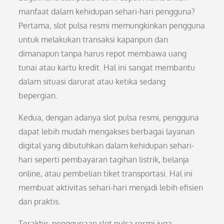
manfaat dalam kehidupan sehari-hari pengguna?
Pertama, slot pulsa resmi memungkinkan pengguna
untuk melakukan transaksi kapanpun dan
dimanapun tanpa harus repot membawa uang
tunai atau kartu kredit. Hal ini sangat membantu
dalam situasi darurat atau ketika sedang
bepergian.
Kedua, dengan adanya slot pulsa resmi, pengguna
dapat lebih mudah mengakses berbagai layanan
digital yang dibutuhkan dalam kehidupan sehari-
hari seperti pembayaran tagihan listrik, belanja
online, atau pembelian tiket transportasi. Hal ini
membuat aktivitas sehari-hari menjadi lebih efisien
dan praktis.
Terakhir, penggunaan slot pulsa resmi juga