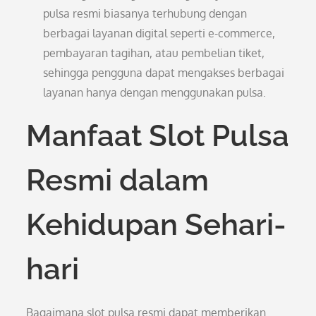
pulsa resmi biasanya terhubung dengan
berbagai layanan digital seperti e-commerce,
pembayaran tagihan, atau pembelian tiket,
sehingga pengguna dapat mengakses berbagai
layanan hanya dengan menggunakan pulsa.
Manfaat Slot Pulsa
Resmi dalam
Kehidupan Sehari-
hari
Bagaimana slot pulsa resmi dapat memberikan