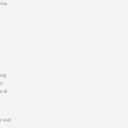
tema
ang
y)
a di
 soal