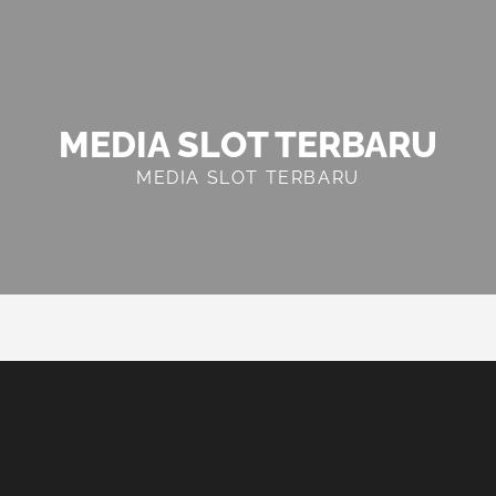
MEDIA SLOT TERBARU
MEDIA SLOT TERBARU