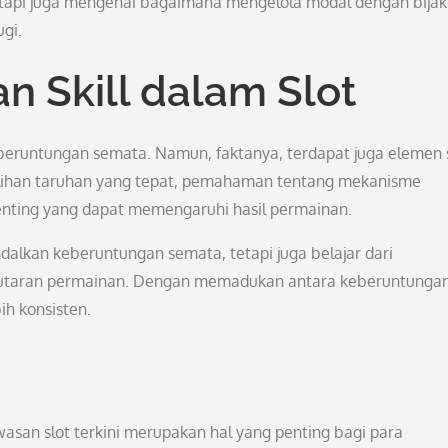
etapi juga mengenai bagaimana mengelola modal dengan bijak
gi.
 Skill dalam Slot
eberuntungan semata. Namun, faktanya, terdapat juga elemen s
lihan taruhan yang tepat, pemahaman tentang mekanisme
enting yang dapat memengaruhi hasil permainan.
dalkan keberuntungan semata, tetapi juga belajar dari
p putaran permainan. Dengan memadukan antara keberuntunga
ih konsisten.
asan slot terkini merupakan hal yang penting bagi para