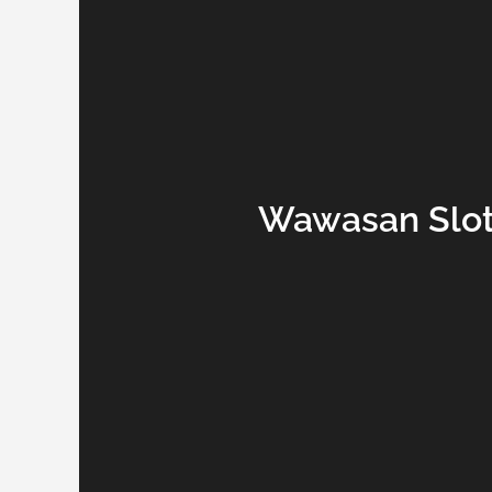
Wawasan Slot 