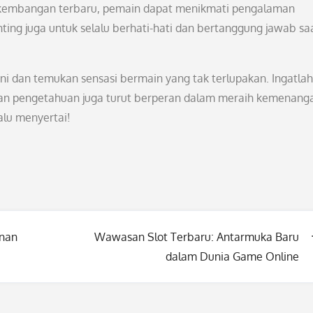
rkembangan terbaru, pemain dapat menikmati pengalaman
ting juga untuk selalu berhati-hati dan bertanggung jawab sa
kini dan temukan sensasi bermain yang tak terlupakan. Ingatlah
dan pengetahuan juga turut berperan dalam meraih kemenang
lu menyertai!
inan
Wawasan Slot Terbaru: Antarmuka Baru
dalam Dunia Game Online