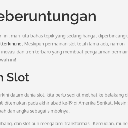
Keberuntungan
 ini, mari kita bahas topik yang sedang hangat diperbincangk
terkini.net
Meskipun permainan slot telah lama ada, namun
inovasi dan tren terbaru yang membuat pengalaman bermai
wah ini!
 Slot
i dalam dunia slot, kita perlu sedikit melihat ke belakang 
i ditemukan pada akhir abad ke-19 di Amerika Serikat. Mesin 
buah dan angka sebagai simbolnya.
embang, dan slot pun mengalami transformasi. Kemudian, munc