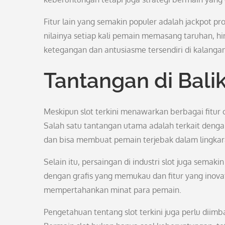
Fitur lain yang semakin populer adalah jackpot pr
nilainya setiap kali pemain memasang taruhan, 
ketegangan dan antusiasme tersendiri di kalangan
Tantangan di Balik
Meskipun slot terkini menawarkan berbagai fitur 
Salah satu tantangan utama adalah terkait dengan
dan bisa membuat pemain terjebak dalam lingkara
Selain itu, persaingan di industri slot juga semak
dengan grafis yang memukau dan fitur yang inova
mempertahankan minat para pemain.
Pengetahuan tentang slot terkini juga perlu di