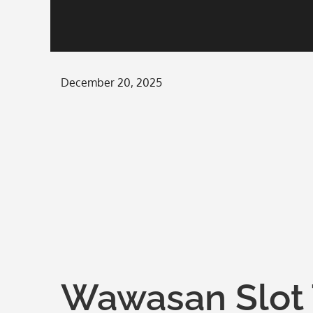
Posted
December 20, 2025
on
Wawasan Slot T