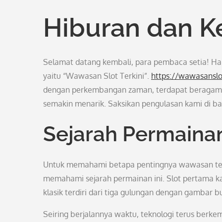
Hiburan dan 
Selamat datang kembali, para pembaca setia! Hari
yaitu “Wawasan Slot Terkini”.
https://wawasanslot
dengan perkembangan zaman, terdapat beragam 
semakin menarik. Saksikan pengulasan kami di ba
Sejarah Permainan
Untuk memahami betapa pentingnya wawasan terkin
memahami sejarah permainan ini. Slot pertama kal
klasik terdiri dari tiga gulungan dengan gambar 
Seiring berjalannya waktu, teknologi terus berk