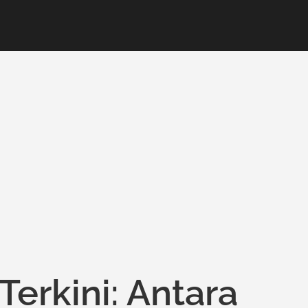
erkini: Antara