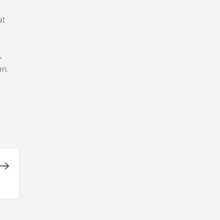
at
,
an.