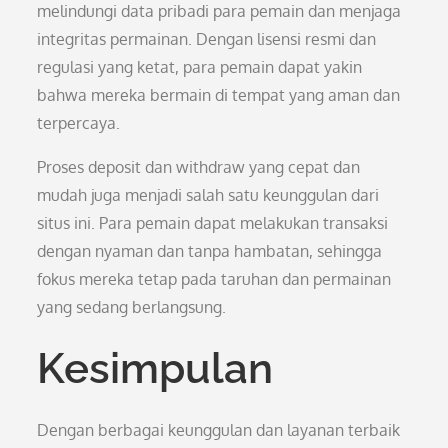
melindungi data pribadi para pemain dan menjaga
integritas permainan. Dengan lisensi resmi dan
regulasi yang ketat, para pemain dapat yakin
bahwa mereka bermain di tempat yang aman dan
terpercaya.
Proses deposit dan withdraw yang cepat dan
mudah juga menjadi salah satu keunggulan dari
situs ini. Para pemain dapat melakukan transaksi
dengan nyaman dan tanpa hambatan, sehingga
fokus mereka tetap pada taruhan dan permainan
yang sedang berlangsung.
Kesimpulan
Dengan berbagai keunggulan dan layanan terbaik