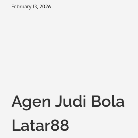
Posted
February 13, 2026
on
Agen Judi Bola
Latar88