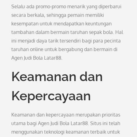
Selalu ada promo-promo menarik yang diperbarui
secara berkala, sehingga pemain memiliki
kesempatan untuk mendapatkan keuntungan
tambahan dalam bermain taruhan sepak bola. Hal
ini menjadi daya tarik tersendiri bagi para pecinta
taruhan online untuk bergabung dan bermain di
Agen Judi Bola Latar88.
Keamanan dan
Kepercayaan
Keamanan dan kepercayaan merupakan prioritas
utama bagi Agen Judi Bola Latar88. Situs ini telah
menggunakan teknologi keamanan terbaik untuk