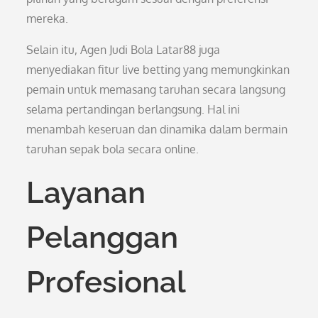
mereka.
Selain itu, Agen Judi Bola Latar88 juga
menyediakan fitur live betting yang memungkinkan
pemain untuk memasang taruhan secara langsung
selama pertandingan berlangsung. Hal ini
menambah keseruan dan dinamika dalam bermain
taruhan sepak bola secara online.
Layanan
Pelanggan
Profesional