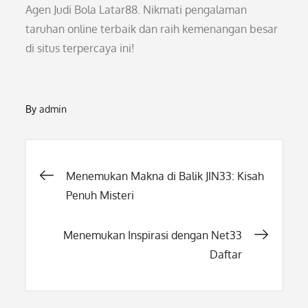
Agen Judi Bola Latar88. Nikmati pengalaman
taruhan online terbaik dan raih kemenangan besar
di situs terpercaya ini!
By
admin
Post
Menemukan Makna di Balik JIN33: Kisah
Penuh Misteri
navigation
Menemukan Inspirasi dengan Net33
Daftar