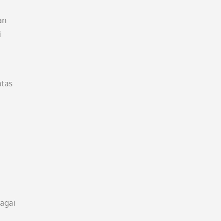
an
i
atas
bagai