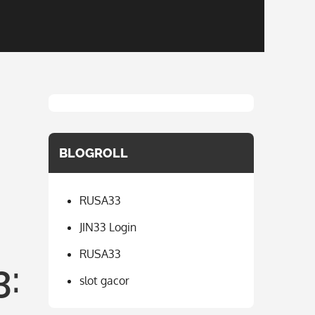
BLOGROLL
RUSA33
JIN33 Login
RUSA33
3:
slot gacor