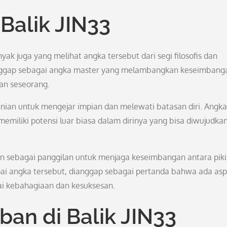
 Balik JIN33
nyak juga yang melihat angka tersebut dari segi filosofis dan
ianggap sebagai angka master yang melambangkan keseimbang
an seseorang.
nian untuk mengejar impian dan melewati batasan diri. Angka 
miliki potensi luar biasa dalam dirinya yang bisa diwujudka
kan sebagai panggilan untuk menjaga keseimbangan antara piki
pai angka tersebut, dianggap sebagai pertanda bahwa ada as
ai kebahagiaan dan kesuksesan.
n di Balik JIN33