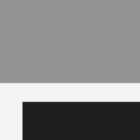
Skip
to
content