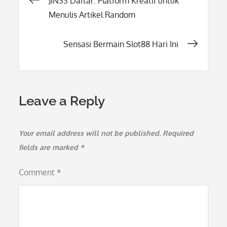
Post
JIN33 Daftar: Platform Kreatif untuk
Menulis Artikel Random
navigation
Sensasi Bermain Slot88 Hari Ini
Leave a Reply
Your email address will not be published.
Required
fields are marked
*
Comment
*