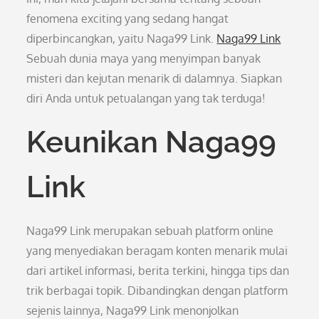
fenomena exciting yang sedang hangat
diperbincangkan, yaitu Naga99 Link.
Naga99 Link
Sebuah dunia maya yang menyimpan banyak
misteri dan kejutan menarik di dalamnya. Siapkan
diri Anda untuk petualangan yang tak terduga!
Keunikan Naga99
Link
Naga99 Link merupakan sebuah platform online
yang menyediakan beragam konten menarik mulai
dari artikel informasi, berita terkini, hingga tips dan
trik berbagai topik. Dibandingkan dengan platform
sejenis lainnya, Naga99 Link menonjolkan