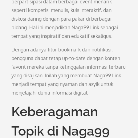
berpartisipasi dalam berbagai event menarik
seperti kompetisi menulis, kuis interaktif, dan
diskusi daring dengan para pakar di berbagai
bidang. Hal ini menjadikan Naga99 Link sebagai
tempat yang inspiratif dan edukatif sekaligus.
Dengan adanya fitur bookmark dan notifikasi,
pengguna dapat tetap up-to-date dengan konten
favorit mereka tanpa ketinggalan informasi terbaru
yang disajikan. Inilah yang membuat Naga99 Link
menjadi tempat yang nyaman dan asyik untuk
menjelajahi dunia informasi digital.
Keberagaman
Topik di Naga99