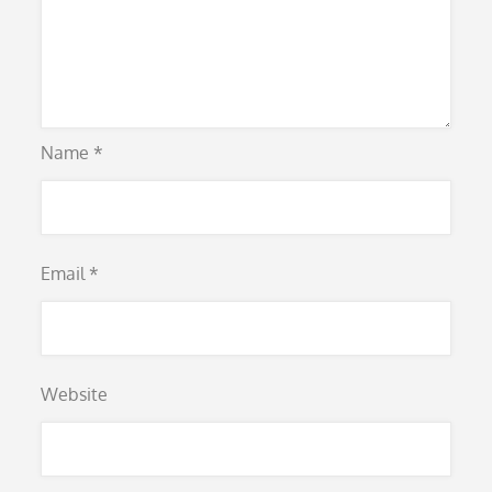
Name
*
Email
*
Website