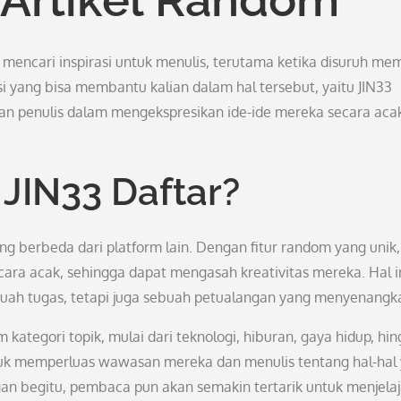
 mencari inspirasi untuk menulis, terutama ketika disuruh m
i yang bisa membantu kalian dalam hal tersebut, yaitu JIN33
hkan penulis dalam mengekspresikan ide-ide mereka secara aca
JIN33 Daftar?
 berbeda dari platform lain. Dengan fitur random yang unik,
ecara acak, sehingga dapat mengasah kreativitas mereka. Hal i
uah tugas, tetapi juga sebuah petualangan yang menyenangk
 kategori topik, mulai dari teknologi, hiburan, gaya hidup, hi
untuk memperluas wawasan mereka dan menulis tentang hal-hal
an begitu, pembaca pun akan semakin tertarik untuk menjelaj