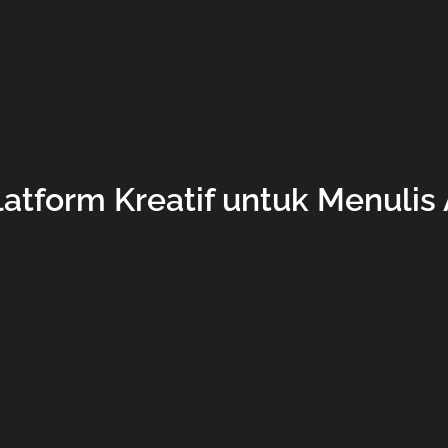
Platform Kreatif untuk Menulis