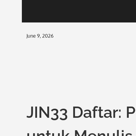
Posted
June 9, 2026
on
JIN33 Daftar: P
untuk Menulis