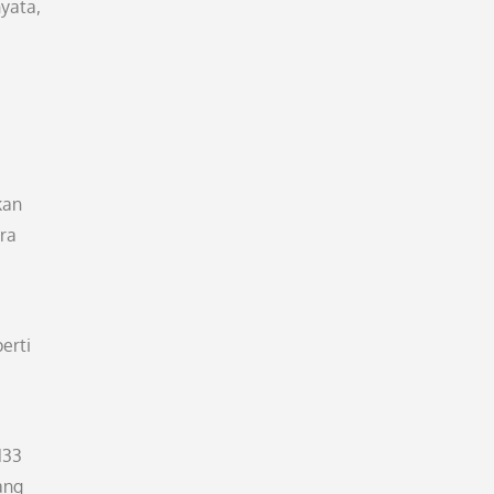
yata,
kan
ara
erti
N33
ang