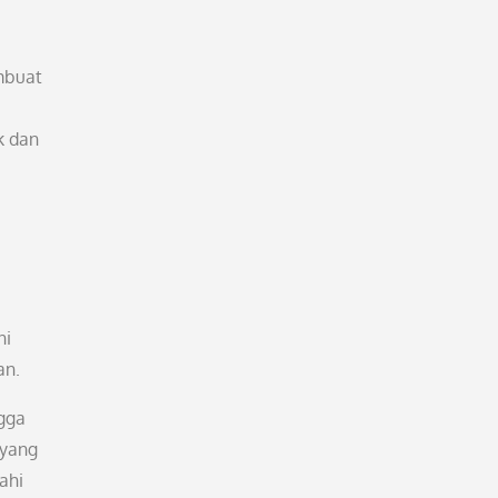
embuat
k dan
ni
an.
ngga
 yang
ahi