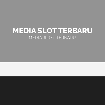
MEDIA SLOT TERBARU
MEDIA SLOT TERBARU