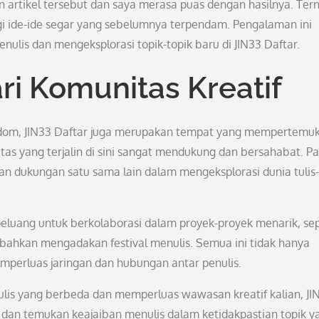
 artikel tersebut dan saya merasa puas dengan hasilnya. Tern
 ide-ide segar yang sebelumnya terpendam. Pengalaman ini
nulis dan mengeksplorasi topik-topik baru di JIN33 Daftar.
ri Komunitas Kreatif
random, JIN33 Daftar juga merupakan tempat yang mempertemu
tas yang terjalin di sini sangat mendukung dan bersahabat. P
an dukungan satu sama lain dalam mengeksplorasi dunia tulis-
luang untuk berkolaborasi dalam proyek-proyek menarik, sep
bahkan mengadakan festival menulis. Semua ini tidak hanya
perluas jaringan dan hubungan antar penulis.
nulis yang berbeda dan memperluas wawasan kreatif kalian, JI
g dan temukan keajaiban menulis dalam ketidakpastian topik y