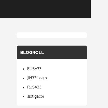
BLOGROLL
RUSA33
JIN33 Login
RUSA33
slot gacor