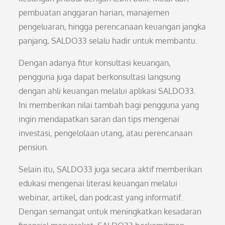
pembuatan anggaran harian, manajemen
pengeluaran, hingga perencanaan keuangan jangka
panjang, SALDO33 selalu hadir untuk membantu.
Dengan adanya fitur konsultasi keuangan,
pengguna juga dapat berkonsultasi langsung
dengan ahli keuangan melalui aplikasi SALDO33.
Ini memberikan nilai tambah bagi pengguna yang
ingin mendapatkan saran dan tips mengenai
investasi, pengelolaan utang, atau perencanaan
pensiun.
Selain itu, SALDO33 juga secara aktif memberikan
edukasi mengenai literasi keuangan melalui
webinar, artikel, dan podcast yang informatif.
Dengan semangat untuk meningkatkan kesadaran