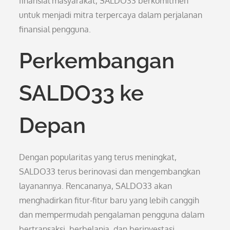
finansial masyarakat, SALDO33 berkomitmen
untuk menjadi mitra terpercaya dalam perjalanan
finansial pengguna.
Perkembangan
SALDO33 ke
Depan
Dengan popularitas yang terus meningkat,
SALDO33 terus berinovasi dan mengembangkan
layanannya. Rencananya, SALDO33 akan
menghadirkan fitur-fitur baru yang lebih canggih
dan mempermudah pengalaman pengguna dalam
bertransaksi, berbelanja, dan berinvestasi.