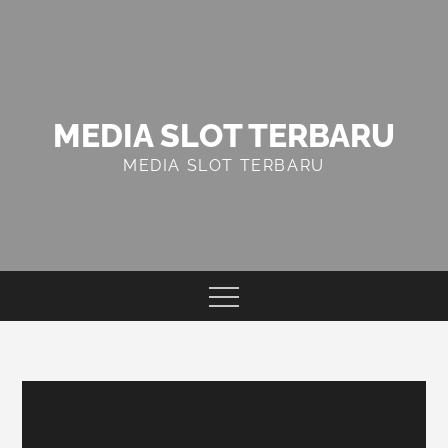
Skip
to
content
MEDIA SLOT TERBARU
MEDIA SLOT TERBARU