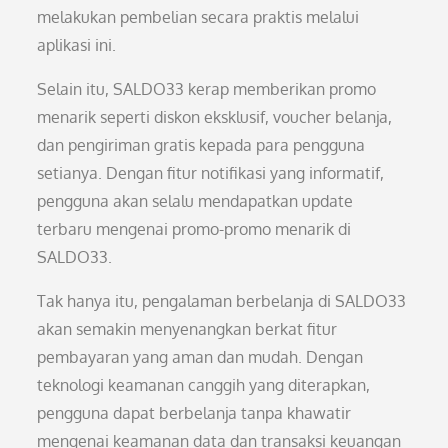
melakukan pembelian secara praktis melalui
aplikasi ini.
Selain itu, SALDO33 kerap memberikan promo
menarik seperti diskon eksklusif, voucher belanja,
dan pengiriman gratis kepada para pengguna
setianya. Dengan fitur notifikasi yang informatif,
pengguna akan selalu mendapatkan update
terbaru mengenai promo-promo menarik di
SALDO33.
Tak hanya itu, pengalaman berbelanja di SALDO33
akan semakin menyenangkan berkat fitur
pembayaran yang aman dan mudah. Dengan
teknologi keamanan canggih yang diterapkan,
pengguna dapat berbelanja tanpa khawatir
mengenai keamanan data dan transaksi keuangan