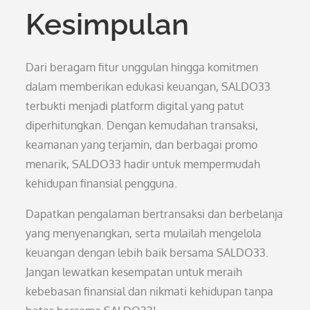
Kesimpulan
Dari beragam fitur unggulan hingga komitmen
dalam memberikan edukasi keuangan, SALDO33
terbukti menjadi platform digital yang patut
diperhitungkan. Dengan kemudahan transaksi,
keamanan yang terjamin, dan berbagai promo
menarik, SALDO33 hadir untuk mempermudah
kehidupan finansial pengguna.
Dapatkan pengalaman bertransaksi dan berbelanja
yang menyenangkan, serta mulailah mengelola
keuangan dengan lebih baik bersama SALDO33.
Jangan lewatkan kesempatan untuk meraih
kebebasan finansial dan nikmati kehidupan tanpa